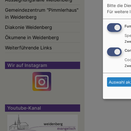
Bitte die Di
Gemeindezentrum "Pimmlerhaus"
Für weitere 
in Weidenberg
Fun
Diakonie Weidenberg
Spe
Ökumene in Weidenberg
Zwe
Weiterführende Links
Con
Coo
Wir auf Instagram
Zwe
Auswahl ak
Youtube-Kanal