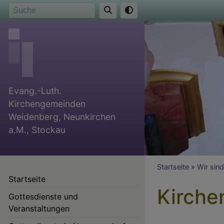
Direkt
Suche
zum
Inhalt
Evang.-Luth.
Kirchengemeinden
Weidenberg, Neunkirchen
a.M., Stockau
Breadcr
Startseite
Wir sind
Startseite
Kirche
Gottesdienste und
Veranstaltungen