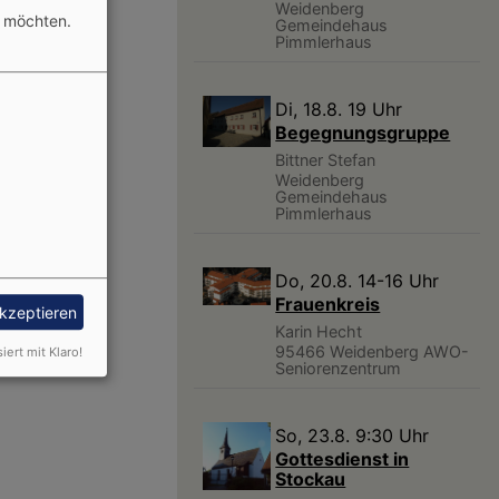
Weidenberg
n möchten.
Gemeindehaus
Pimmlerhaus
Di, 18.8. 19 Uhr
Begegnungsgruppe
Bittner Stefan
Weidenberg
Gemeindehaus
Pimmlerhaus
Do, 20.8. 14-16 Uhr
Frauenkreis
akzeptieren
Karin Hecht
95466 Weidenberg
AWO-
siert mit Klaro!
Seniorenzentrum
So, 23.8. 9:30 Uhr
Gottesdienst in
Stockau