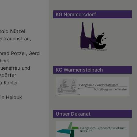
KG Nemmersdorf
hold Nützel
ertrauensfrau,
nrad Potzel, Gerd
hnik
auensfrau und
KG Warmensteinach
sdörfer
a Köhler
tin Heiduk
Unser Dekanat