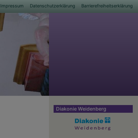
ü
Impressum
Datenschutzerklärung
Barrierefreiheitserklärung
Diakonie Weidenberg