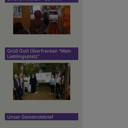
Grüß Gott Oberfranken "Mein
Lieblingsplatz"
Unser Gemeindebrief