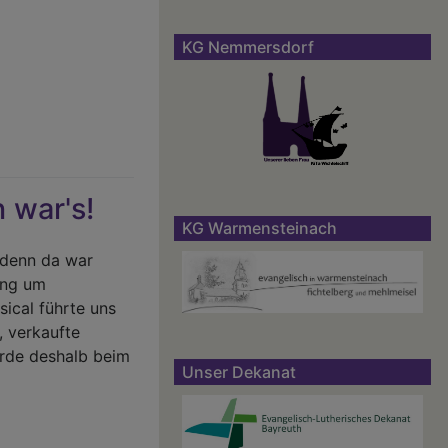
KG Nemmersdorf
 war's!
KG Warmensteinach
, denn da war
ing um
ical führte uns
, verkaufte
urde deshalb beim
Unser Dekanat