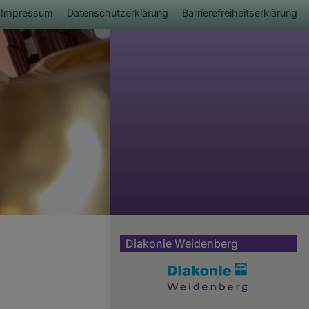
ü
Impressum
Datenschutzerklärung
Barrierefreiheitserklärung
Diakonie Weidenberg