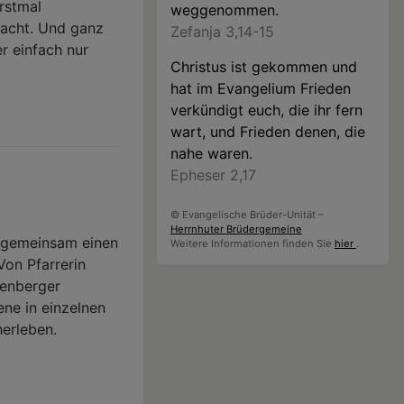
rstmal
weggenommen.
lacht. Und ganz
Zefanja 3,14-15
r einfach nur
Christus ist gekommen und
hat im Evangelium Frieden
verkündigt euch, die ihr fern
wart, und Frieden denen, die
nahe waren.
Epheser 2,17
© Evangelische Brüder-Unität –
Herrnhuter Brüdergemeine
r gemeinsam einen
Weitere Informationen finden Sie
hier
.
Von Pfarrerin
denberger
ene in einzelnen
herleben.