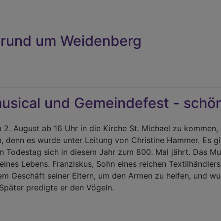
s rund um Weidenberg
r
uelles
d
usical und Gemeindefest - schön
idenberg
m 2. August ab 16 Uhr in die Kirche St. Michael zu kommen
n, denn es wurde unter Leitung von Christine Hammer. Es g
n Todestag sich in diesem Jahr zum 800. Mal jährt. Das Mus
eines Lebens. Franziskus, Sohn eines reichen Textilhändlers
dem Geschäft seiner Eltern, um den Armen zu helfen, und w
 Später predigte er den Vögeln.
r
ilienmusical