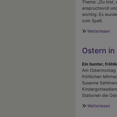
Thema: „Du bist, 
anspruchsvoll un
wichtig: Es wurde
zum Spaß.
Weiterlesen
übe
Kon
in
Ostern i
Neu
am
29.
Ein bunter, fröhl
Mä
Am Ostermontag f
20
fröhlichen Mitmac
Susanne Sahlmann
Kindergottesdiens
Stationen die Os
Weiterlesen
übe
Ost