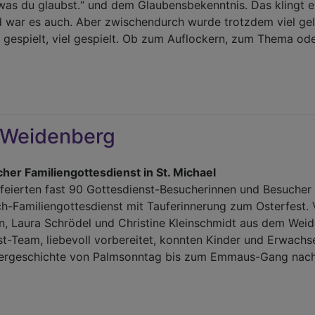
was du glaubst.“ und dem Glaubensbekenntnis. Das klingt e
d war es auch. Aber zwischendurch wurde trotzdem viel ge
 gespielt, viel gespielt. Ob zum Auflockern, zum Thema ode
r
firmation
n Weidenberg
nkirchen
icher Familiengottesdienst in St. Michael
rz
eierten fast 90 Gottesdienst-Besucherinnen und Besuche
26
h-Familiengottesdienst mit Tauferinnerung zum Osterfest. 
, Laura Schrödel und Christine Kleinschmidt aus dem Wei
t-Team, liebevoll vorbereitet, konnten Kinder und Erwachs
tergeschichte von Palmsonntag bis zum Emmaus-Gang nac
r
ern