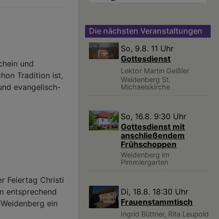
Die nächsten Veranstaltungen
So, 9.8. 11 Uhr
Gottesdienst
chein und
Lektor Martin Geißler
on Tradition ist,
Weidenberg
St.
und evangelisch-
Michaelskirche
So, 16.8. 9:30 Uhr
Gottesdienst mit
anschließendem
Frühschoppen
Weidenberg
im
Pimmlergarten
r Feiertag Christi
Di, 18.8. 18:30 Uhr
em entsprechend
Frauenstammtisch
V Weidenberg ein
Ingrid Büttner, Rita Leupold