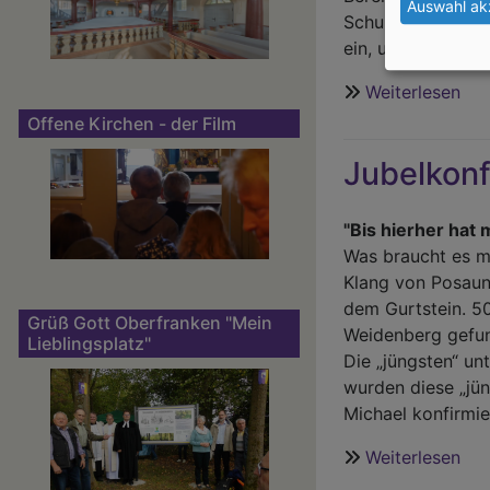
Auswahl ak
Schultze, Tamara
ein, um dort eine
Weiterlesen
übe
Fra
Offene Kirchen - der Film
am
Jubelkonf
7.
Ma
20
"Bis hierher hat 
Was braucht es me
Klang von Posaune
dem Gurtstein. 5
Grüß Gott Oberfranken "Mein
Weidenberg gefu
Lieblingsplatz"
Die „jüngsten“ un
wurden diese „jün
Michael konfirmie
Weiterlesen
übe
Jub