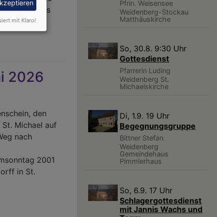
akzeptieren
Pfrin. Weisensee
s Gemeindehaus
Weidenberg-Stockau
Matthäuskirche
gen.
siert mit Klaro!
So, 30.8. 9:30 Uhr
Gottesdienst
Pfarrerin Luding
ai 2026
Weidenberg
St.
Michaelskirche
enschein, den
Di, 1.9. 19 Uhr
 St. Michael auf
Begegnungsgruppe
 Weg nach
Bittner Stefan
Weidenberg
Gemeindehaus
almsonntag 2001
Pimmlerhaus
rff in St.
So, 6.9. 17 Uhr
Schlagergottesdienst
mit Jannis Wachs und