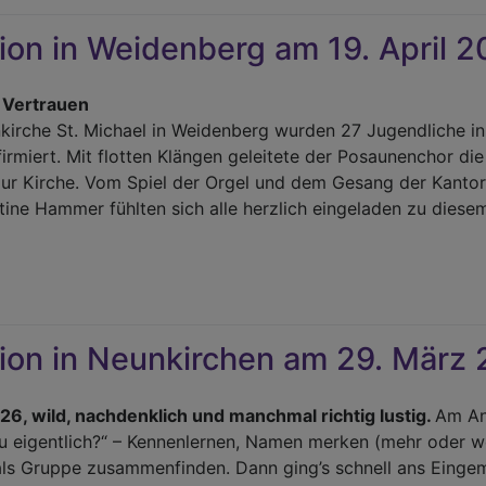
ion in Weidenberg am 19. April 
idenberg
 Vertrauen
i
kirche St. Michael in Weidenberg wurden 27 Jugendliche in
26
irmiert. Mit flotten Klängen geleitete der Posaunenchor di
zur Kirche. Vom Spiel der Orgel und dem Gesang der Kantor
tine Hammer fühlten sich alle herzlich eingeladen zu diese
r
firmation
ion in Neunkirchen am 29. März
idenberg
26, wild, nachdenklich und manchmal richtig lustig.
Am An
il
du eigentlich?“ – Kennenlernen, Namen merken (mehr oder w
26
 als Gruppe zusammenfinden. Dann ging’s schnell ans Eing