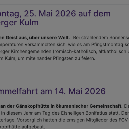
d
ntag, 25. Mai 2026 auf dem
eindefest
rger Kulm
hön
's!
en Geist aus, über unsere Welt.
Bei strahlendem Sonnens
peraturen versammelten sich, wie es am Pfingstmontag sch
rger Kirchengemeinden (römisch-katholisch, altkatholisch 
em Kulm, um miteinander Pfingsten zu feiern.
r
ngstmontag,
immelfahrt am 14. Mai 2026
i
26
 an der Gänskopfhütte in ökumenischer Gemeinschaft.
De
m
in diesem Jahr am Tag des Eisheiligen Bonifatius statt. D
denberger
erlage. Vorsorglich hatten die emsigen Mitglieder des FG
lm
kopfhütte aufgebaut.