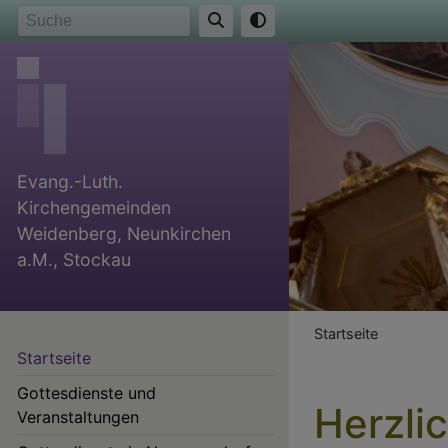
Direkt
Suche
zum
Inhalt
Evang.-Luth.
Kirchengemeinden
Weidenberg, Neunkirchen
a.M., Stockau
Breadcr
Startseite
Startseite
Gottesdienste und
Herzli
Veranstaltungen