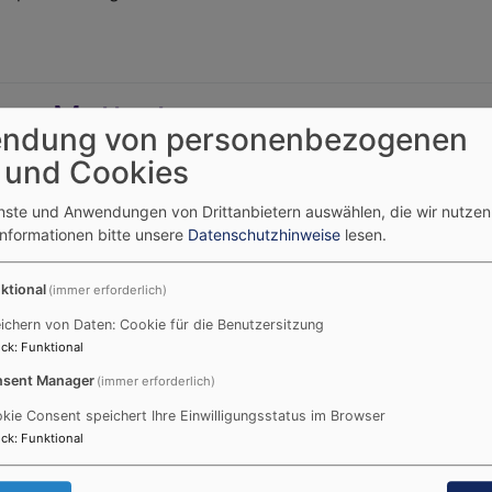
r
isti
melfahrt
zum Muttertag
ndung von personenbezogenen
 und Cookies
i
agen in Tanzen verwandelt.“
26
Mai 2026 fand das Muttertags Konzert der Kantorei unter 
enste und Anwendungen von Drittanbietern auswählen, die wir nutze
in Tanzen verwandelt." statt. Aus diesem Grund zog die Ka
Informationen bitte unsere
Datenschutzhinweise
lesen.
nd in die Kirche ein.
ktional
(immer erforderlich)
r
zert
ichern von Daten: Cookie für die Benutzersitzung
m
ck
:
Funktional
t am 7. Mai 2026
tertag
sent Manager
(immer erforderlich)
kie Consent speichert Ihre Einwilligungsstatus im Browser
- Am Donnerstag, 7. Mai 2026 um 18.00 Uhr sind die Parkpl
ck
:
Funktional
belegt, denn es ist wieder Zeit für Frauenzeit.
lud das Team, bestehend aus Melanie Jendyczek, Daniela S