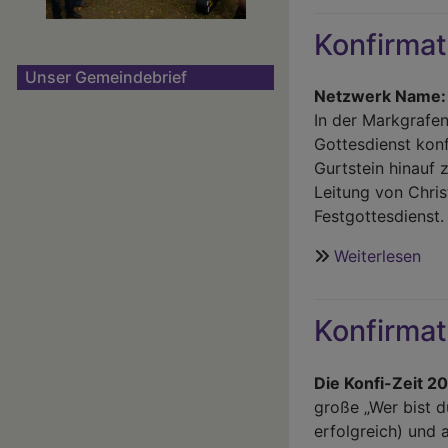
in
Konfirmat
We
am
Unser Gemeindebrief
3.
Netzwerk Name:
Ma
In der Markgrafen
20
Gottesdienst konf
Gurtstein hinauf 
Leitung von Chris
Festgottesdienst.
Weiterlesen
übe
Kon
in
Konfirmat
We
am
19.
Die Konfi-Zeit 20
Apr
große „Wer bist 
20
erfolgreich) und