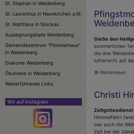
St. Stephan in Weidenberg
un
Pfingstmo
Gem
St. Laurentius in Neunkirchen a.M.
-
Weidenbe
St. Matthäus in Stockau
sc
Aussegnungshalle Weidenberg
war
Gieße den Heilig
Gemeindezentrum "Pimmlerhaus"
sommerlichen Tem
in Weidenberg
die drei Weidenbe
lutherisch) auf d
Diakonie Weidenberg
Weiterlesen
übe
Ökumene in Weidenberg
Pfi
Weiterführende Links
25.
Christi H
Ma
20
Wir auf Instagram
auf
Zeltgottesdienst
de
Himmelfahrt fand 
Wei
war auch die Wett
Ku
Zelt bei der Gäns