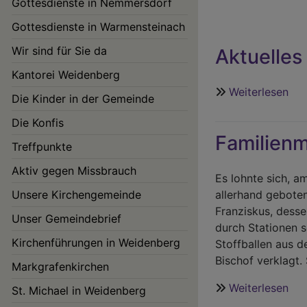
Gottesdienste in Nemmersdorf
Gottesdienste in Warmensteinach
Wir sind für Sie da
Aktuelle
Kantorei Weidenberg
Weiterlesen
übe
Die Kinder in der Gemeinde
Akt
Die Konfis
run
Familienm
um
Treffpunkte
We
Aktiv gegen Missbrauch
Es lohnte sich, a
Unsere Kirchengemeinde
allerhand gebote
Franziskus, desse
Unser Gemeindebrief
Hauptnavigation
durch Stationen s
Kirchenführungen in Weidenberg
Stoffballen aus 
Bischof verklagt.
Markgrafenkirchen
Weiterlesen
übe
St. Michael in Weidenberg
Fam