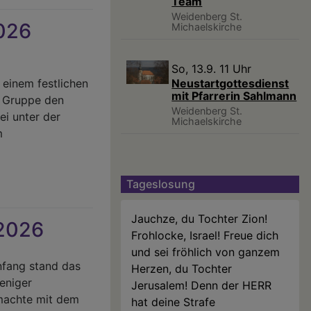
Team
Weidenberg
St.
2026
Michaelskirche
So, 13.9. 11 Uhr
Neustartgottesdienst
 einem festlichen
mit Pfarrerin Sahlmann
e Gruppe den
Weidenberg
St.
ei unter der
Michaelskirche
m
Tageslosung
Jauchze, du Tochter Zion!
 2026
Frohlocke, Israel! Freue dich
und sei fröhlich von ganzem
fang stand das
Herzen, du Tochter
eniger
Jerusalem! Denn der HERR
emachte mit dem
hat deine Strafe