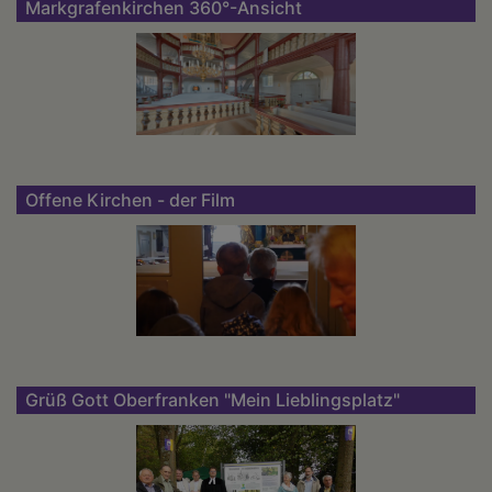
Markgrafenkirchen 360°-Ansicht
Offene Kirchen - der Film
Grüß Gott Oberfranken "Mein Lieblingsplatz"