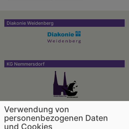
Diakonie Weidenberg
KG Nemmersdorf
Verwendung von
KG Warmensteinach
personenbezogenen Daten
und Cookies