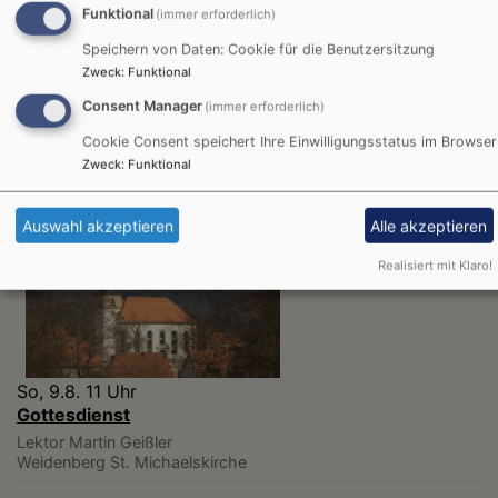
Funktional
(immer erforderlich)
Speichern von Daten: Cookie für die Benutzersitzung
Unser Dekanat
Zweck
:
Funktional
Consent Manager
(immer erforderlich)
Cookie Consent speichert Ihre Einwilligungsstatus im Browser
Zweck
:
Funktional
Die nächsten Veranstaltungen
Auswahl akzeptieren
Alle akzeptieren
Realisiert mit Klaro!
So, 9.8. 11 Uhr
Gottesdienst
Lektor Martin Geißler
Weidenberg
St. Michaelskirche