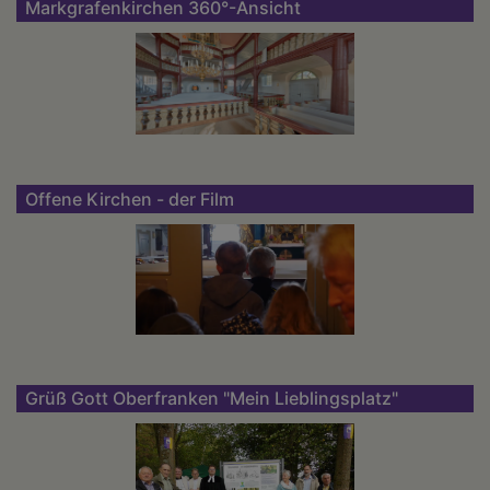
Markgrafenkirchen 360°-Ansicht
Offene Kirchen - der Film
Grüß Gott Oberfranken "Mein Lieblingsplatz"