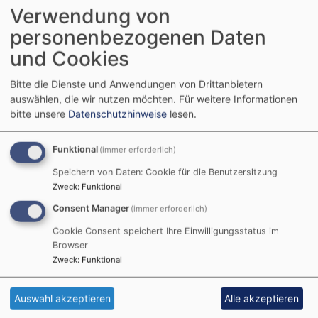
Diakonieverein zu werden? Schon ab einem
Verwendung von
Jahresbeitrag von 20 Euro sind Sie dabei!
personenbezogenen Daten
Abgesehen von der finanziellen Unterstützung tut es
und Cookies
allen, die sich in der Diakonie Weidenberg
engagieren gut zu wissen, dass seitens der
Bitte die Dienste und Anwendungen von Drittanbietern
Bevölkerung Wertschätzung und Rückendeckung da
auswählen, die wir nutzen möchten.
Für weitere Informationen
ist – auch und gerade das bringt die
bitte unsere
Datenschutzhinweise
lesen.
Vereinsmitgliedschaft zum Ausdruck.
Funktional
(immer erforderlich)
Sie finden unten die Beitrittserklärung zum
Diakonieverein als PDF-Datei zum herunterladen
Speichern von Daten: Cookie für die Benutzersitzung
Zweck
:
Funktional
und ausdrucken. Dann nur noch ausfüllen und an die
Diakonie senden oder in den Briefkasten der
Consent Manager
(immer erforderlich)
Diakonie stecken.
Cookie Consent speichert Ihre Einwilligungsstatus im
Browser
Schon jetzt ein herzliches Vergelt`s Gott im Voraus.
Zweck
:
Funktional
Spendenkonto:
VR Bank Bayreuth-Hof eG
Auswahl akzeptieren
Alle akzeptieren
IBAN DE84780608960008759715