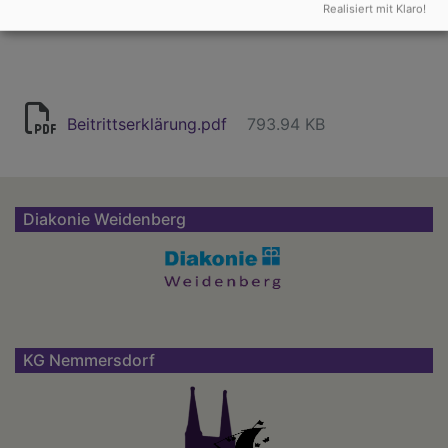
Realisiert mit Klaro!
BIC GENODEF1HO1
Beitrittserklärung.pdf
793.94 KB
Diakonie Weidenberg
KG Nemmersdorf