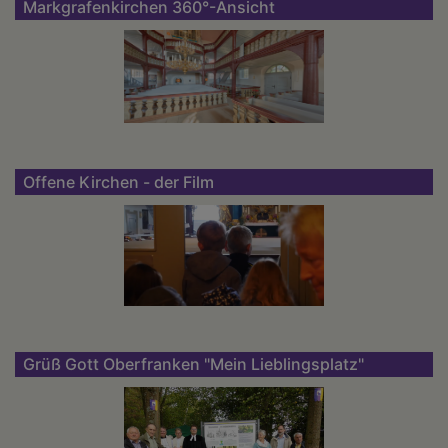
Markgrafenkirchen 360°-Ansicht
Offene Kirchen - der Film
Grüß Gott Oberfranken "Mein Lieblingsplatz"