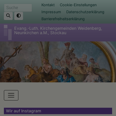
Direkt
Fußbereichsmenü
Kontakt
Cookie-Einstellungen
Suche
zum
Impressum
Datenschutzerklärung
Inhalt
Barrierefreiheitserklärung
Evang.-Luth. Kirchengemeinden Weidenberg,
Neunkirchen a.M., Stockau
Hauptnavigation
Wir auf Instagram