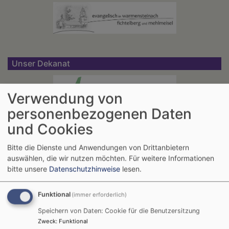
Unser Dekanat
Verwendung von
personenbezogenen Daten
und Cookies
Die nächsten Veranstaltungen
Bitte die Dienste und Anwendungen von Drittanbietern
auswählen, die wir nutzen möchten.
Für weitere Informationen
bitte unsere
Datenschutzhinweise
lesen.
Funktional
(immer erforderlich)
Speichern von Daten: Cookie für die Benutzersitzung
So, 9.8. 11 Uhr
Zweck
:
Funktional