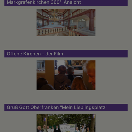
Markgrafenkirchen 360°-Ansicht
Offene Kirchen - der Film
Grüß Gott Oberfranken "Mein Lieblingsplatz"