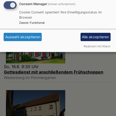
Gottesdienst
Consent Manager
(immer erforderlich)
Lektor Martin Geißler
Weidenberg
St. Michaelskirche
Cookie Consent speichert Ihre Einwilligungsstatus im
Browser
Zweck
:
Funktional
Auswahl akzeptieren
Alle akzeptieren
Realisiert mit Klaro!
So, 16.8. 9:30 Uhr
Gottesdienst mit anschließendem Frühschoppen
Weidenberg
im Pimmlergarten