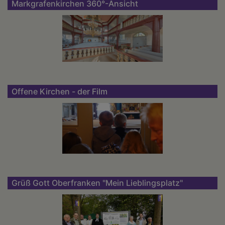
Markgrafenkirchen 360°-Ansicht
Offene Kirchen - der Film
Grüß Gott Oberfranken "Mein Lieblingsplatz"