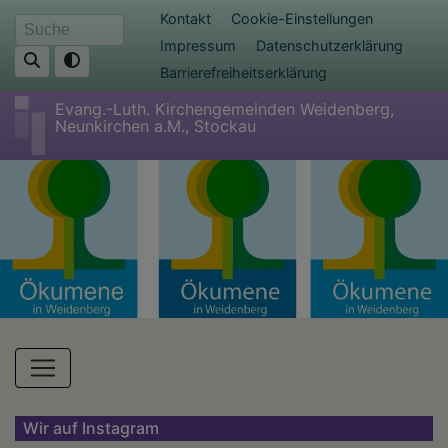
Direkt
Fußbereichsmenü
Kontakt
Cookie-Einstellungen
Suche
zum
Impressum
Datenschutzerklärung
Inhalt
Barrierefreiheitserklärung
Evang.-Luth. Kirchengemeinden Weidenberg,
Neunkirchen a.M., Stockau
Hauptnavigation
Wir auf Instagram