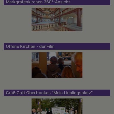
Markgrafenkirchen 360°-Ansicht
Offene Kirchen - der Film
Grüß Gott Oberfranken "Mein Lieblingsplatz"