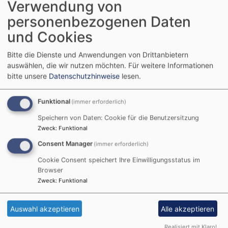
Verwendung von
personenbezogenen Daten
und Cookies
Bitte die Dienste und Anwendungen von Drittanbietern
auswählen, die wir nutzen möchten.
Für weitere Informationen
bitte unsere
Datenschutzhinweise
lesen.
Do, 17.9. 14-16 Uhr
Funktional
(immer erforderlich)
Frauenkreis
Speichern von Daten: Cookie für die Benutzersitzung
Karin Hecht
Zweck
:
Funktional
95466 Weidenberg
AWO-Seniorenzentrum
Consent Manager
(immer erforderlich)
Cookie Consent speichert Ihre Einwilligungsstatus im
Browser
Zweck
:
Funktional
Auswahl akzeptieren
Alle akzeptieren
Realisiert mit Klaro!