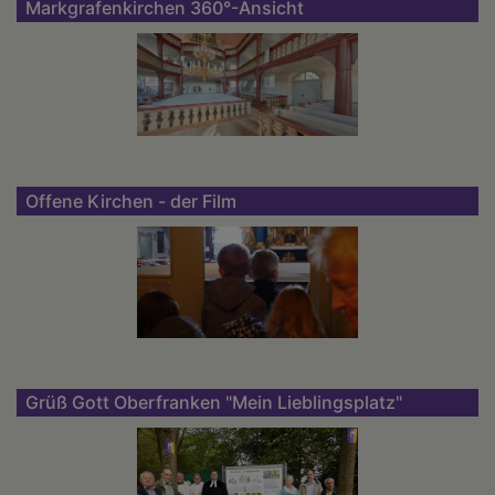
Markgrafenkirchen 360°-Ansicht
Offene Kirchen - der Film
Grüß Gott Oberfranken "Mein Lieblingsplatz"