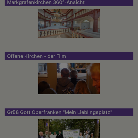
Markgrafenkirchen 360°-Ansicht
Offene Kirchen - der Film
Grüß Gott Oberfranken "Mein Lieblingsplatz"