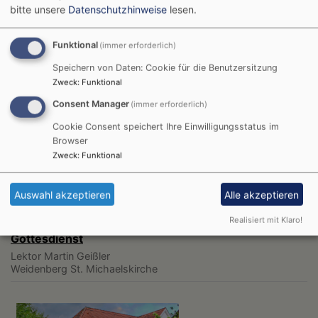
Unser Dekanat
bitte unsere
Datenschutzhinweise
lesen.
Funktional
(immer erforderlich)
Speichern von Daten: Cookie für die Benutzersitzung
Zweck
:
Funktional
Consent Manager
(immer erforderlich)
Die nächsten Veranstaltungen
Cookie Consent speichert Ihre Einwilligungsstatus im
Browser
Zweck
:
Funktional
Auswahl akzeptieren
Alle akzeptieren
Realisiert mit Klaro!
So, 9.8. 11 Uhr
Gottesdienst
Lektor Martin Geißler
Weidenberg
St. Michaelskirche