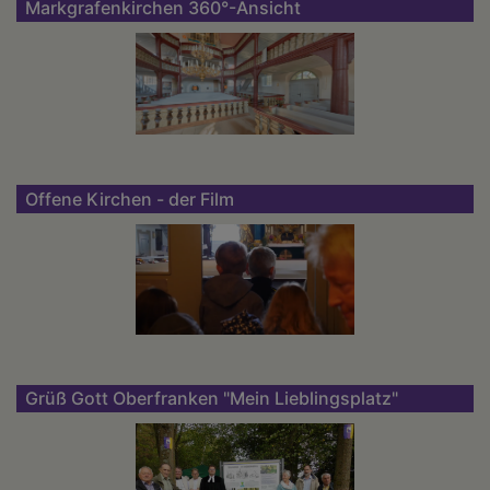
Markgrafenkirchen 360°-Ansicht
Offene Kirchen - der Film
Grüß Gott Oberfranken "Mein Lieblingsplatz"