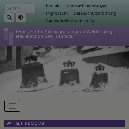
Direkt
Fußbereichsmenü
Kontakt
Cookie-Einstellungen
Suche
zum
Impressum
Datenschutzerklärung
Inhalt
Barrierefreiheitserklärung
Evang.-Luth. Kirchengemeinden Weidenberg,
Neunkirchen a.M., Stockau
Hauptnavigation
Wir auf Instagram