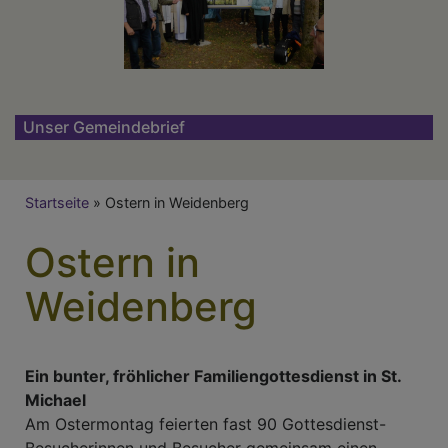
Unser Gemeindebrief
Breadcrumb
Startseite
Ostern in Weidenberg
Ostern in
Weidenberg
Ein bunter, fröhlicher Familiengottesdienst in St.
Michael
Am Ostermontag feierten fast 90 Gottesdienst-
Besucherinnen und Besucher gemeinsam einen