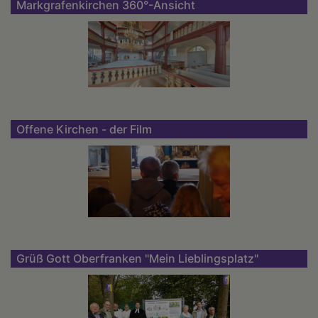
Markgrafenkirchen 360°-Ansicht
Offene Kirchen - der Film
Grüß Gott Oberfranken "Mein Lieblingsplatz"