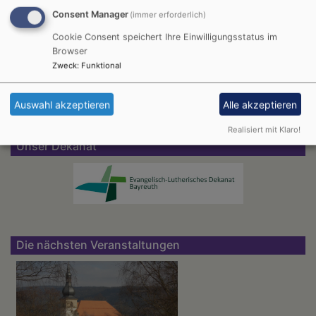
Consent Manager
(immer erforderlich)
Cookie Consent speichert Ihre Einwilligungsstatus im
KG Warmensteinach
Browser
Zweck
:
Funktional
Auswahl akzeptieren
Alle akzeptieren
Realisiert mit Klaro!
Unser Dekanat
Die nächsten Veranstaltungen