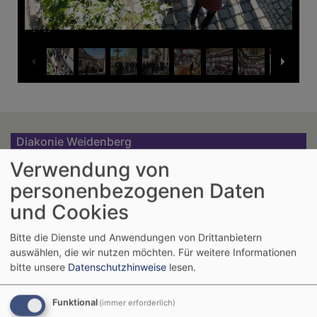
1
/
11
Diakonie Weidenberg
Verwendung von
personenbezogenen Daten
und Cookies
Bitte die Dienste und Anwendungen von Drittanbietern
KG Nemmersdorf
auswählen, die wir nutzen möchten.
Für weitere Informationen
bitte unsere
Datenschutzhinweise
lesen.
Funktional
(immer erforderlich)