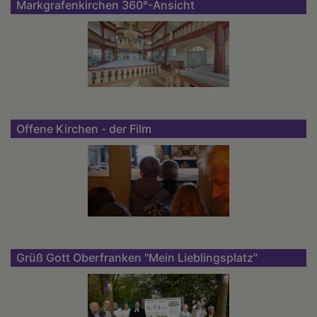
Markgrafenkirchen 360°-Ansicht
Offene Kirchen - der Film
Grüß Gott Oberfranken "Mein Lieblingsplatz"